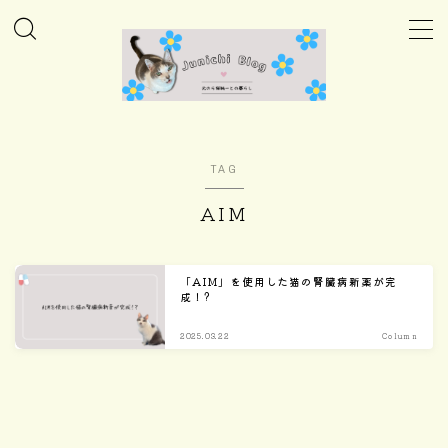
MENU
ホーム
TAG
Column
AIM
Daily
「AIM」を使用した猫の腎臓病新薬が完
成！?
Care
2025.03.22
Column
Goods
Home