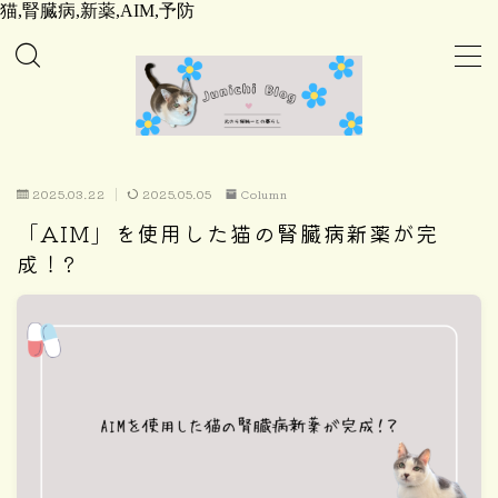
猫,腎臓病,新薬,AIM,予防
MENU
ホーム
2025.03.22
2025.05.05
Column
Column
「AIM」を使用した猫の腎臓病新薬が完
成！?
Daily
Care
Goods
Home