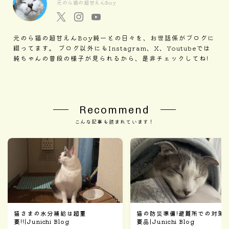
元のら猫の超甘えんBoy
元のら猫の超甘えんBoy純一との日々を、お世話係がブログに
綴ってます。 ブログ以外にもInstagram、X、Youtubeでは
純ちゃんの普段の様子が見られるから、是非チェックしてね!
Recommend
こんな記事も読まれています！
猫さまの水分補給は超重
猫の防災準備!避難所での対策
要!!|Junichi Blog
要品|Junichi Blog