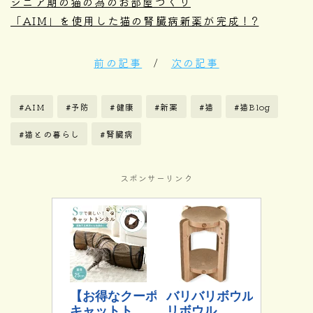
シニア期の猫の為のお部屋づくり
「AIM」を使用した猫の腎臓病新薬が完成！?
前の記事
/
次の記事
#AIM
#予防
#健康
#新薬
#猫
#猫Blog
#猫との暮らし
#腎臓病
スポンサーリンク