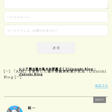
シニア期の猫の為のお部屋づくり|Junichi Blog -
[…] 「AIM」を使用した猫の腎臓病新薬が完成！|Junichi
1年前
Junichi Blog
Blog […]
返信する
ABOUT
純一