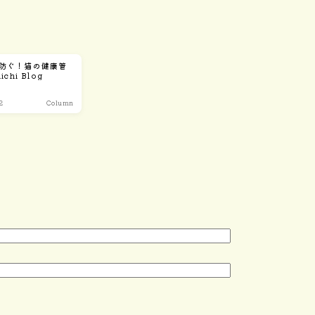
防ぐ！猫の健康管
ichi Blog
2
Column