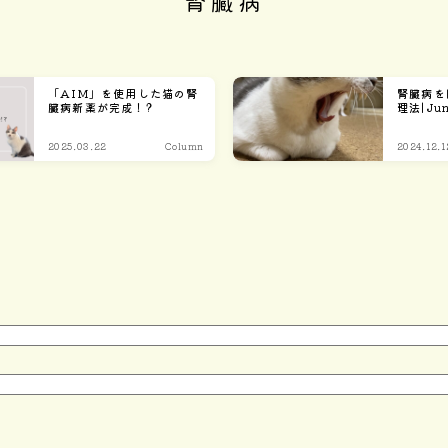
腎臓病
Home
「AIM」を使用した猫の腎
腎臓病を
臓病新薬が完成！?
理法|Jun
2025.03.22
Column
2024.12.1