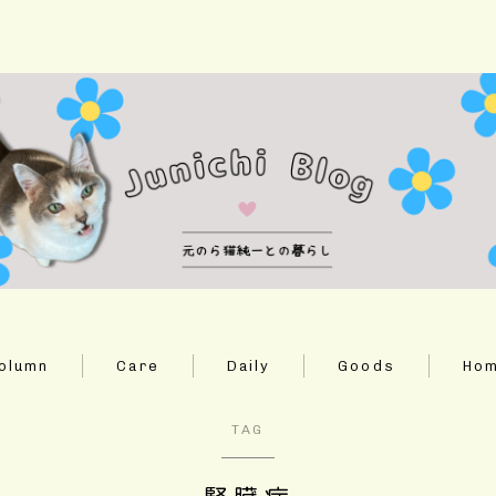
ホーム
Column
Daily
olumn
Care
Daily
Goods
Ho
Care
TAG
Goods