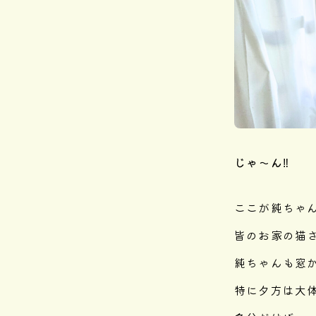
じゃ〜ん‼︎
ここが純ちゃ
皆のお家の猫
純ちゃんも窓
特に夕方は大