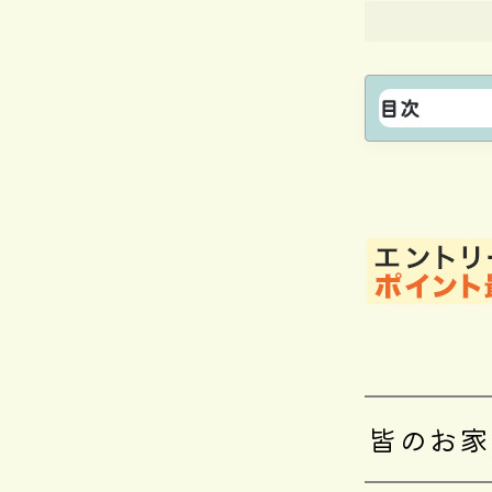
目次
皆のお家