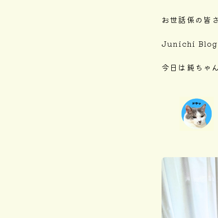
お世話係の皆
Junichi B
今日は純ちゃ