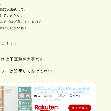


画に沢山残して、

していきたい。

みでブログ書いているので、

合いくださいね！
いします！
には上下運動が大事だよ。
タワーは設置してあげてね♡
キャットタワー 突っ張り スリム 省ス
ペース 爪とぎ 高さ222-265cm 2…
価格：6,999円（税込、送料別)
(2024/12/16時点)
楽天で購入