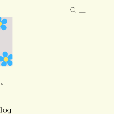
me
log