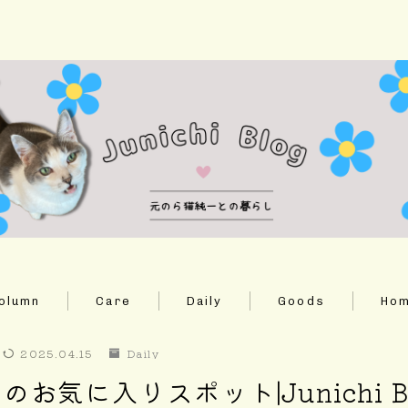
ホーム
Column
Daily
olumn
Care
Daily
Goods
Ho
Care
2025.04.15
Daily
お気に入りスポット|Junichi B
Goods