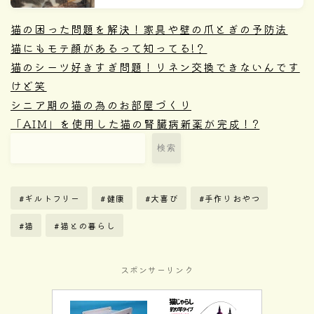
猫の困った問題を解決！家具や壁の爪とぎの予防法
猫にもモテ顔があるって知ってる!？
猫のシーツ好きすぎ問題！リネン交換できないんです
けど笑
シニア期の猫の為のお部屋づくり
「AIM」を使用した猫の腎臓病新薬が完成！?
検索
#ギルトフリー
#健康
#大喜び
#手作りおやつ
#猫
#猫との暮らし
スポンサーリンク