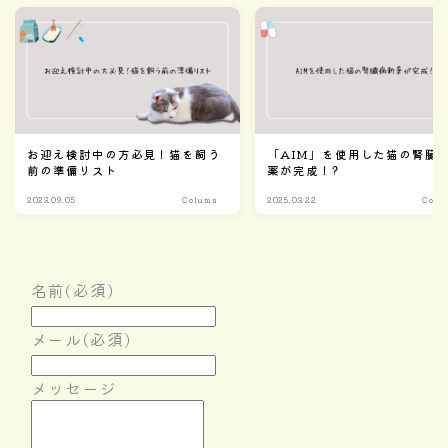
お迎え検討中の方必見！猫を飼う
「AIM」を使用した猫の腎臓
前の準備リスト
薬が完成！?
2023.09.05
Column
2025.03.22
Colu
名前
(必須)
メール
(必須)
メッセージ