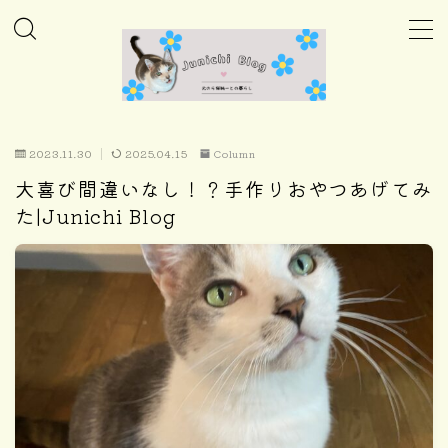
MENU
ホーム
2023.11.30
2025.04.15
Column
大喜び間違いなし！？手作りおやつあげてみ
Column
た|Junichi Blog
Daily
Care
Goods
Home