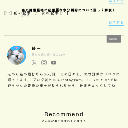
猫の健康維持に超重要な水分補給について詳しく解説！
[…] 前の記事 / 次の記事 […]
2年前
返信する
ABOUT
純一
元のら猫の超甘えんBoy
元のら猫の超甘えんBoy純一との日々を、お世話係がブログに
綴ってます。 ブログ以外にもInstagram、X、Youtubeでは
純ちゃんの普段の様子が見られるから、是非チェックしてね!
Recommend
こんな記事も読まれています！