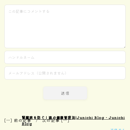
腎臓病を防ぐ！猫の健康管理法|Junichi Blog - Junichi
[…] 前の記事 / 次の記事 […]
2年前
Blog
返信する