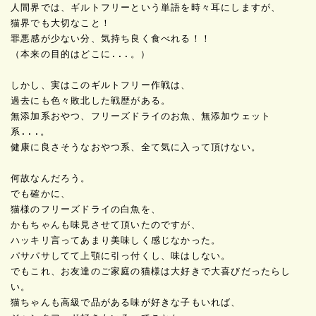
人間界では、
ギルトフリー
という単語を時々耳にしますが、

罪悪感が少ない分、気持ち良く食べれる！！
（本来の目的はどこに...。）

しかし、実はこのギルトフリー作戦は、

過去にも色々敗北した戦歴がある。

無添加系おやつ、フリーズドライのお魚、無添加ウェット
系...。

健康に良さそうなおやつ系、全て気に入って頂けない。

何故なんだろう。

でも確かに、

猫様のフリーズドライの白魚を、

かもちゃんも味見させて頂いたのですが、

ハッキリ言ってあまり美味しく感じなかった。

パサパサしてて上顎に引っ付くし、味はしない。

でもこれ、お友達のご家庭の猫様は大好きで大喜びだったらし
い。

猫ちゃんも高級で品がある味が好きな子もいれば、
