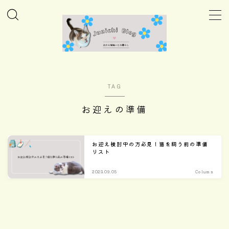
MENU
ホーム
TAG
Column
お迎えの準備
Daily
お迎え検討中の方必見！猫を飼う前の準備
リスト
Care
2023.09.05
Column
Goods
Home