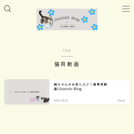
MENU
ホーム
TAG
Column
猫用動画
Daily
純ちゃんのお気に入り！猫専用動
画|Junichi Blog
Care
2025.03.13
Daily
Goods
Home