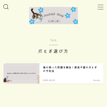
MENU
ホーム
TAG
Column
爪とぎ選び方
Daily
猫の困った問題を解決！家具や壁の爪とぎ
の予防法
Care
2025.04.20
Goods
Goods
Home