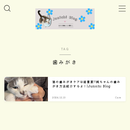
MENU
ホーム
TAG
Column
歯みがき
Daily
猫の歯みがきケアは超重要!!純ちゃんの歯み
がき方法紹介するよ！|Junichi Blog
Care
2024.12.13
Care
Goods
Home