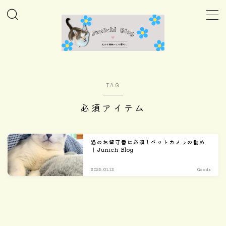
MENU
ホーム
TAG
Column
必須アイテム
Daily
猫のお留守番に必須！ペットカメラの勧め
｜Junich Blog
Care
2025.01.12
Goods
Goods
Home