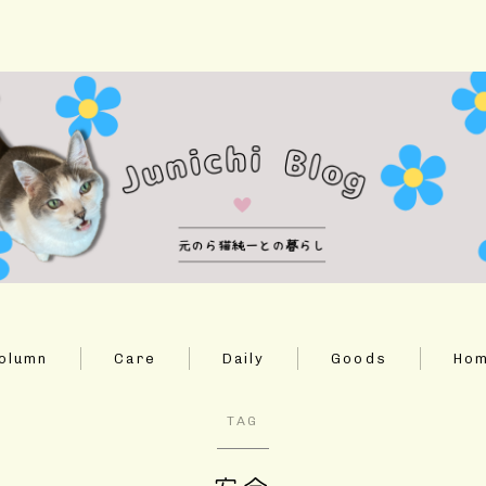
ホーム
Column
Daily
olumn
Care
Daily
Goods
Ho
Care
TAG
Goods