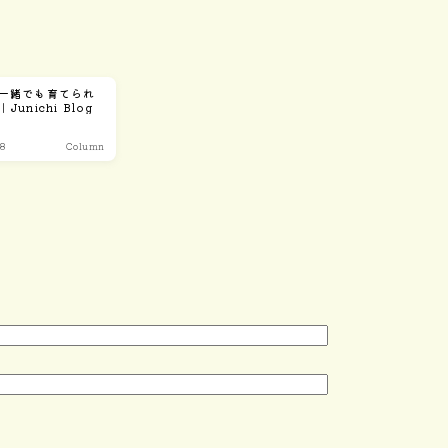
一緒でも育てられ
unichi Blog
28
Column