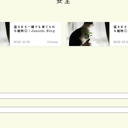
安全
Home
猫さまと一緒でも育てられ
猫さまと
る植物②｜Junichi Blog
る植物①｜J
2023.10.05
Column
2023.09.