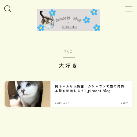
MENU
ホーム
TAG
Column
大好き
Daily
純ちゃんも大興奮！カシャブンで猫の狩猟
本能を刺激しよう!!|junichi Blog
Care
2024.12.17
Daily
Goods
Home