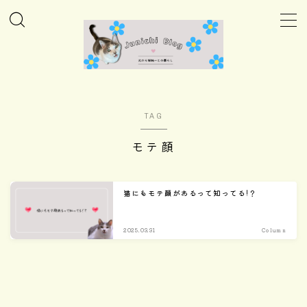
MENU
ホーム
TAG
Column
モテ顔
Daily
猫にもモテ顔があるって知ってる!？
Care
2025.03.31
Column
Goods
Home