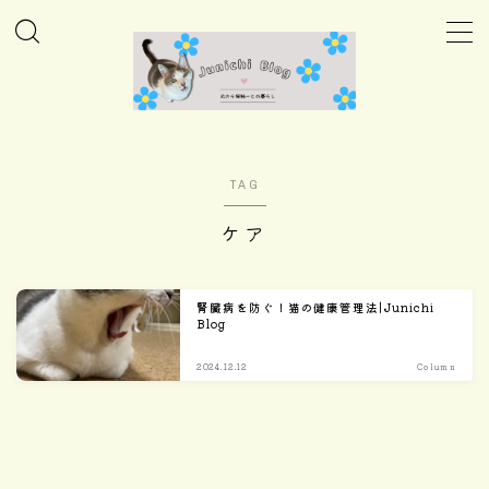
MENU
ホーム
TAG
Column
ケア
Daily
腎臓病を防ぐ！猫の健康管理法|Junichi
Blog
Care
2024.12.12
Column
Goods
Home