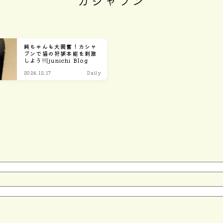
カシャブン
Home
純ちゃんも大興奮！カシャ
ブンで猫の狩猟本能を刺激
しよう!!|junichi Blog
2024.12.17
Daily