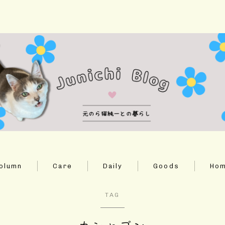
ホーム
Column
Daily
olumn
Care
Daily
Goods
Ho
Care
TAG
Goods