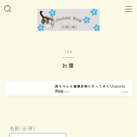
MENU
ホーム
TAG
Column
お腹
Daily
純ちゃんと健康診断に行ってきた|Junichi
Blog
Care
2025.01.27
Care
Goods
Home
名前
(必須)